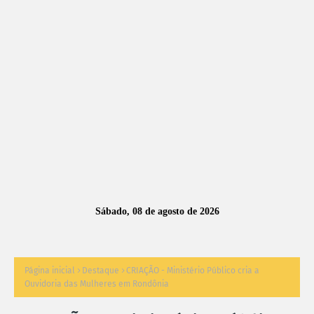
A
S
N
O
TÍ
C
I
A
Sábado, 08 de agosto de 2026
S
Página inicial
Destaque
CRIAÇÃO - Ministério Público cria a
Ouvidoria das Mulheres em Rondônia