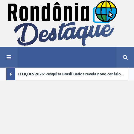
éu a mais
ELEIÇÕES 2026: Pesquisa Brasil Dados revela novo cenário
EVEN
"violência
na disputa pelo Governo de Rondônia
sobr
Ú
ano
L
TI
M