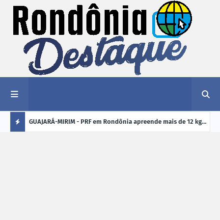
1,2 kg de
GUAJARÁ-MIRIM - PRF em Rondônia apreende mais de 12 kg
ELEI
de drogas em ônibus de passageiros na BR-425
cand
Ú
crim
L
TI
M