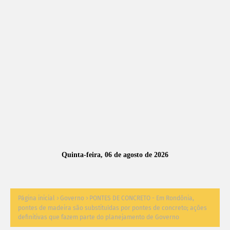
A
S
N
O
TÍ
C
I
A
Quinta-feira, 06 de agosto de 2026
S
Página inicial
Governo
PONTES DE CONCRETO - Em Rondônia,
pontes de madeira são substituídas por pontes de concreto; ações
definitivas que fazem parte do planejamento de Governo