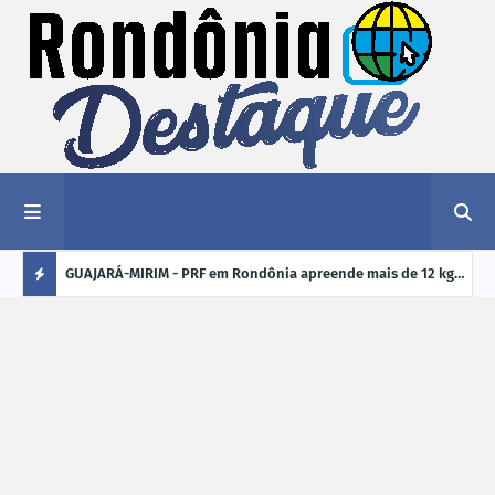
1,2 kg de
GUAJARÁ-MIRIM - PRF em Rondônia apreende mais de 12 kg
ELEI
de drogas em ônibus de passageiros na BR-425
cand
Ú
crim
L
TI
M