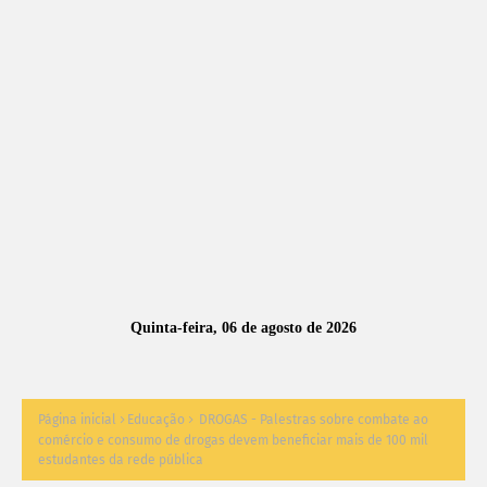
A
S
N
O
TÍ
C
I
A
Quinta-feira, 06 de agosto de 2026
S
Página inicial
Educação
DROGAS - Palestras sobre combate ao
comércio e consumo de drogas devem beneficiar mais de 100 mil
estudantes da rede pública