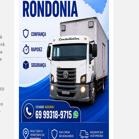
á
erá
da
e
10
mo
o