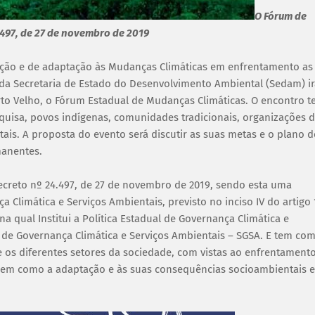
O Fórum de
.497, de 27 de novembro de 2019
ção e de adaptação às Mudanças Climáticas em enfrentamento as
da Secretaria de Estado do Desenvolvimento Ambiental (Sedam) ir
orto Velho, o Fórum Estadual de Mudanças Climáticas. O encontro t
squisa, povos indígenas, comunidades tradicionais, organizações 
tais. A proposta do evento será discutir as suas metas e o plano d
manentes.
ecreto nº 24.497, de 27 de novembro de 2019, sendo esta uma
a Climática e Serviços Ambientais, previsto no inciso IV do artigo 
na qual Institui a Política Estadual de Governança Climática e
l de Governança Climática e Serviços Ambientais – SGSA. E tem co
 os diferentes setores da sociedade, com vistas ao enfrentament
bem como a adaptação e às suas consequências socioambientais e