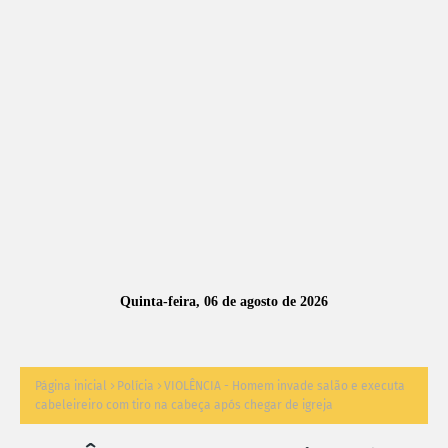
A
S
N
O
TÍ
C
I
A
Quinta-feira, 06 de agosto de 2026
S
Página inicial
Polícia
VIOLÊNCIA - Homem invade salão e executa
cabeleireiro com tiro na cabeça após chegar de igreja