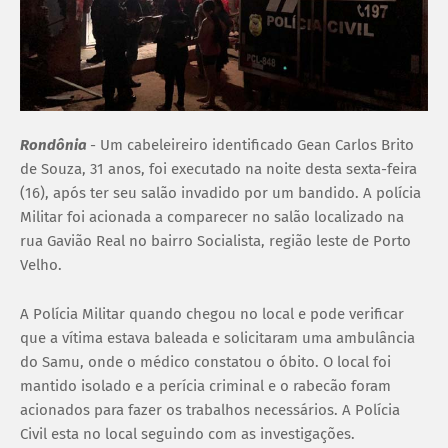
Rondônia
- Um cabeleireiro identificado Gean Carlos Brito
de Souza, 31 anos, foi executado na noite desta sexta-feira
(16), após ter seu salão invadido por um bandido. A polícia
Militar foi acionada a comparecer no salão localizado na
rua Gavião Real no bairro Socialista, região leste de Porto
Velho.
A Polícia Militar quando chegou no local e pode verificar
que a vítima estava baleada e solicitaram uma ambulância
do Samu, onde o médico constatou o óbito. O local foi
mantido isolado e a perícia criminal e o rabecão foram
acionados para fazer os trabalhos necessários. A Polícia
Civil esta no local seguindo com as investigações.