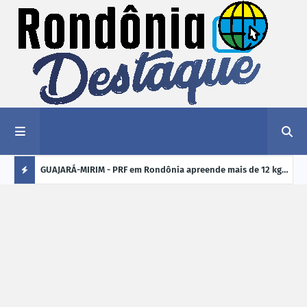
1,2 kg de
GUAJARÁ-MIRIM - PRF em Rondônia apreende mais de 12 kg
ELEI
de drogas em ônibus de passageiros na BR-425
cand
Ú
crim
L
TI
M