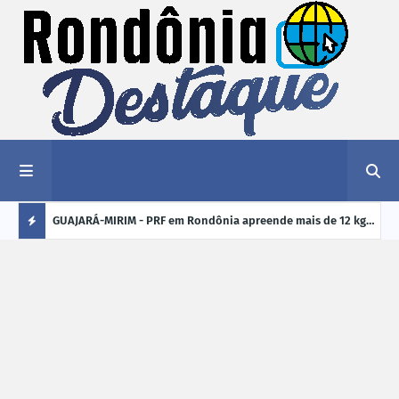
1,2 kg de
GUAJARÁ-MIRIM - PRF em Rondônia apreende mais de 12 kg
ELEI
de drogas em ônibus de passageiros na BR-425
cand
Ú
crim
L
TI
M