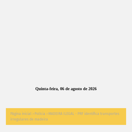
A
S
N
O
TÍ
C
I
A
Quinta-feira, 06 de agosto de 2026
S
Página inicial
Polícia
MADEIRA ILEGAL - PRF identifica transportes
irregulares de madeira