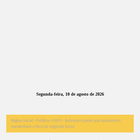
A
S
N
O
TÍ
C
I
A
Segunda-feira, 10 de agosto de 2026
S
Página inicial
Política
FOCO - Bolsonaro pede que apoiadores
mantenham o foco no segundo turno