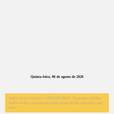
A
S
N
O
TÍ
C
I
A
Quinta-feira, 06 de agosto de 2026
S
Página inicial
Destaque
CADASTRO ÚNICO - Prazo para atualizar
dados e evitar suspensão do Auxílio Brasil vai até sexta; veja o que
fazer