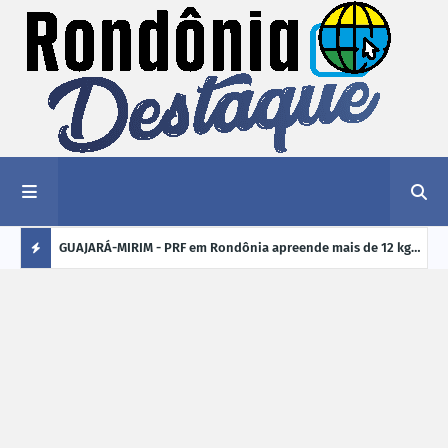
1,2 kg de
GUAJARÁ-MIRIM - PRF em Rondônia apreende mais de 12 kg
ELEI
de drogas em ônibus de passageiros na BR-425
cand
Ú
crim
L
TI
M