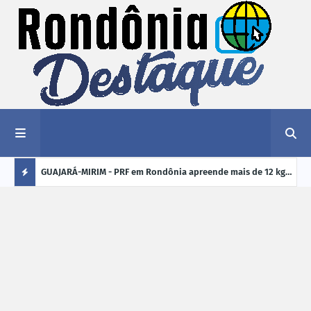
1,2 kg de
GUAJARÁ-MIRIM - PRF em Rondônia apreende mais de 12 kg
ELEI
de drogas em ônibus de passageiros na BR-425
cand
Ú
crim
L
TI
M