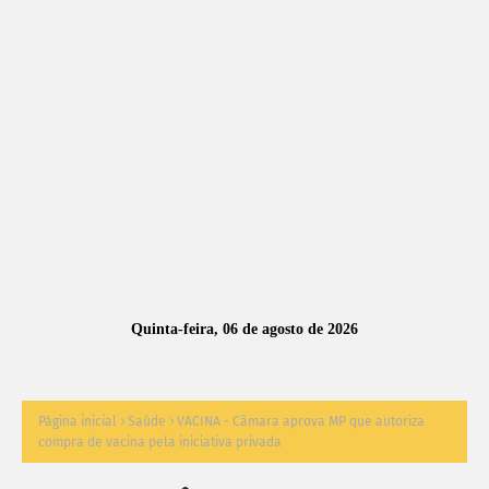
A
S
N
O
TÍ
C
I
A
Quinta-feira, 06 de agosto de 2026
S
Página inicial
Saúde
VACINA - Câmara aprova MP que autoriza
compra de vacina pela iniciativa privada