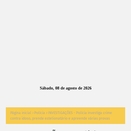
A
S
N
O
TÍ
C
I
A
Sábado, 08 de agosto de 2026
S
Página inicial
Polícia
INVESTIGAÇÕES - Polícia investiga crime
contra idoso, prende estelionatário e apreende várias provas