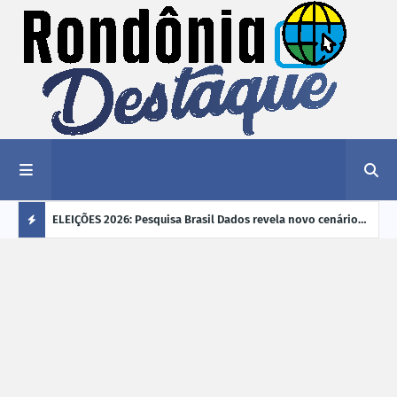
éu a mais
ELEIÇÕES 2026: Pesquisa Brasil Dados revela novo cenário
EVEN
"violência
na disputa pelo Governo de Rondônia
sobr
Ú
ano
L
TI
M