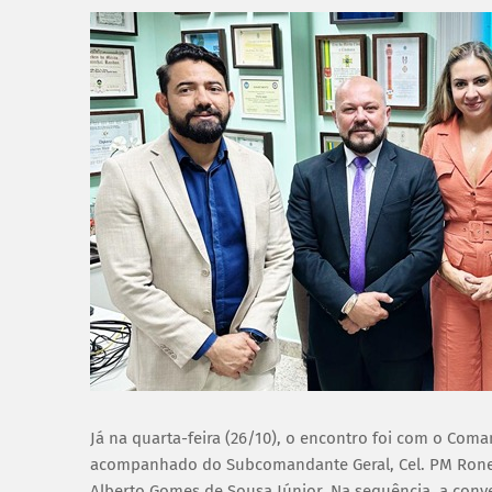
Já na quarta-feira (26/10), o encontro foi com o Coman
acompanhado do Subcomandante Geral, Cel. PM Rone He
Alberto Gomes de Sousa Júnior. Na sequência, a con