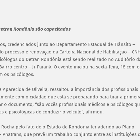
 Detran Rondônia são capacitados
gos, credenciados junto ao Departamento Estadual de Trânsito –
do processo e renovação da Carteira Nacional de Habilitação – CNH
icólogos do Detran Rondônia está sendo realizado no Auditório d
irro centro – Ji-Paraná. O evento iniciou na sexta-feira, 18 com o
m os psicólogos.
 Aparecida de Oliveira, ressaltou a importância dos profissionais
amente com o cidadão que está se preparando para tirar a primeir
 o documento, “são vocês profissionais médicos e psicólogos q
s e psicológicas de conduzir o veículo”, afirmou.
 Rocha pelo fato de o Estado de Rondônia ter aderido ao Plano
 Pnatrans, que prevê um trabalho conjunto entre as instituições 