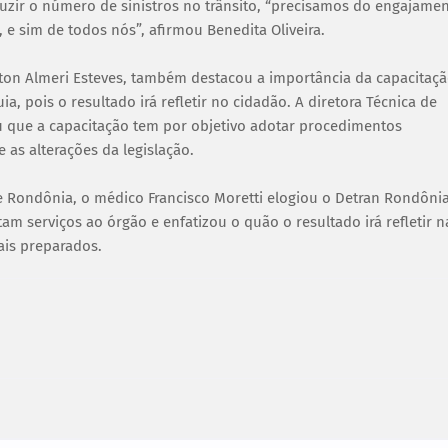
eduzir o número de sinistros no trânsito, “precisamos do engajame
e sim de todos nós”, afirmou Benedita Oliveira.
verton Almeri Esteves, também destacou a importância da capacitaç
a, pois o resultado irá refletir no cidadão. A diretora Técnica de
ou que a capacitação tem por objetivo adotar procedimentos
 as alterações da legislação.
 Rondônia, o médico Francisco Moretti elogiou o Detran Rondôni
am serviços ao órgão e enfatizou o quão o resultado irá refletir n
ais preparados.