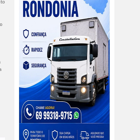
nto
ão
a
a