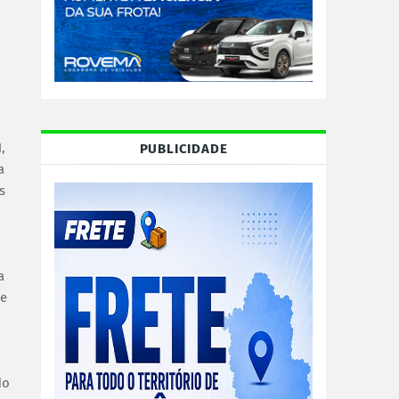
,
PUBLICIDADE
a
s
a
ue
do