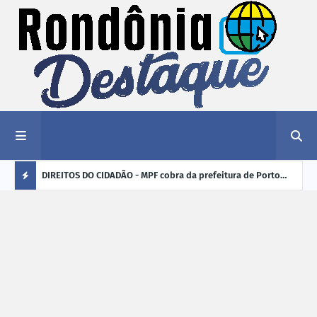
nciar
DIREITOS DO CIDADÃO - MPF cobra da prefeitura de Porto
ELEI
Velho (RO) e do Incra regularização fundiária da comunidade
para
Ú
Nova Colina
L
TI
M