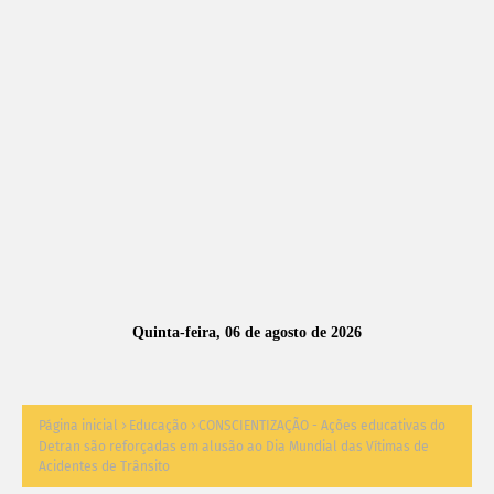
A
S
N
O
TÍ
C
I
A
Quinta-feira, 06 de agosto de 2026
S
Página inicial
Educação
CONSCIENTIZAÇÃO - Ações educativas do
Detran são reforçadas em alusão ao Dia Mundial das Vítimas de
Acidentes de Trânsito