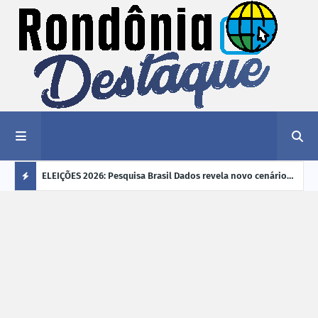
éu a mais
ELEIÇÕES 2026: Pesquisa Brasil Dados revela novo cenário
EVEN
"violência
na disputa pelo Governo de Rondônia
sobr
Ú
ano
L
TI
M