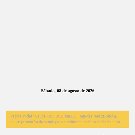
A
S
N
O
TÍ
C
I
A
Sábado, 08 de agosto de 2026
S
Página inicial
Saúde
DIA DO DIABETES - Agevisa realiza oficina
sobre promoção da saúde para servidores do Palácio Rio Madeira