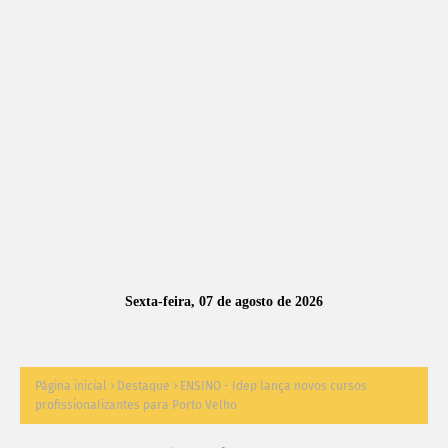
A
S
N
O
TÍ
C
I
A
Sexta-feira, 07 de agosto de 2026
S
Página inicial
Destaque
ENSINO - Idep lança novos cursos
profissionalizantes para Porto Velho