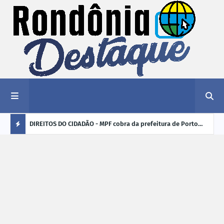
nciar
DIREITOS DO CIDADÃO - MPF cobra da prefeitura de Porto
ELEI
Velho (RO) e do Incra regularização fundiária da comunidade
para
Ú
Nova Colina
L
TI
M