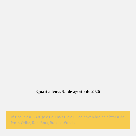
A
S
N
O
TÍ
C
I
A
Quarta-feira, 05 de agosto de 2026
S
Página inicial
Artigo e Coluna
O dia 09 de novembro na história de
Porto Velho, Rondônia, Brasil e Mundo