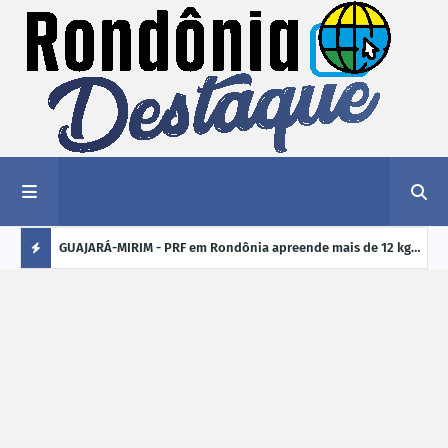
1,2 kg de
GUAJARÁ-MIRIM - PRF em Rondônia apreende mais de 12 kg
ELEI
de drogas em ônibus de passageiros na BR-425
cand
Ú
crim
L
TI
M