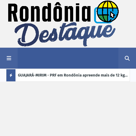
1,2 kg de
GUAJARÁ-MIRIM - PRF em Rondônia apreende mais de 12 kg
ELEI
de drogas em ônibus de passageiros na BR-425
cand
Ú
crim
L
TI
M