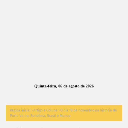
A
S
N
O
TÍ
C
I
A
Quinta-feira, 06 de agosto de 2026
S
Página inicial
Artigo e Coluna
O dia 18 de novembro na história de
Porto Velho, Rondônia, Brasil e Mundo