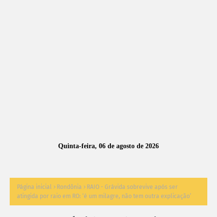
A
S
N
O
TÍ
C
I
A
Quinta-feira, 06 de agosto de 2026
S
Página inicial
Rondônia
RAIO - Grávida sobrevive após ser
atingida por raio em RO: ‘é um milagre, não tem outra explicação’