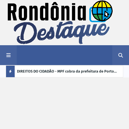
nciar
DIREITOS DO CIDADÃO - MPF cobra da prefeitura de Porto
ELEI
Velho (RO) e do Incra regularização fundiária da comunidade
para
Ú
Nova Colina
L
TI
M