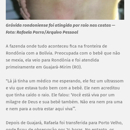
Grávida rondoniense foi atingida por raio nas costas —
Foto: Rafaela Parra/Arquivo Pessoal
A fazenda onde tudo aconteceu fica na fronteira de
Rondônia com a Bolívia. Preocupada com o bebê que não
se mexia, ela veio para Rondônia e foi atendida
primeiramente em Guajará-Mirim (RO).
“Lá já tinha um médico me esperando, ele fez um ultrassom
e viu que estava tudo bem com a bebê. Ele nem acreditou
que tinha caído o raio. Ele falou: ‘Você está viva por um
milagre de Deus e sua bebê também. Não era nem pra uma
e nem para a outra estar aqui viva’”.
Depois de Guajará, Rafaela foi transferida para Porto Velho,
onde ficou de observação por 24 horas. No entanto, os