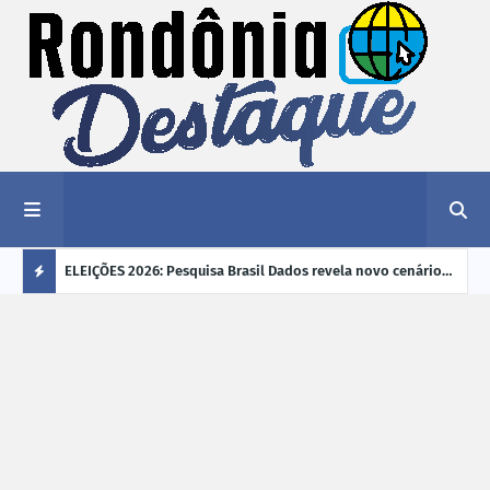
éu a mais
ELEIÇÕES 2026: Pesquisa Brasil Dados revela novo cenário
EVEN
"violência
na disputa pelo Governo de Rondônia
sobr
Ú
ano
L
TI
M