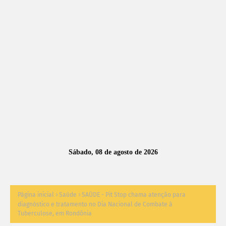
A
S
N
O
TÍ
C
I
A
Sábado, 08 de agosto de 2026
S
Página inicial
Saúde
SAÚDE - Pit Stop chama atenção para
diagnóstico e tratamento no Dia Nacional de Combate à
Tuberculose, em Rondônia