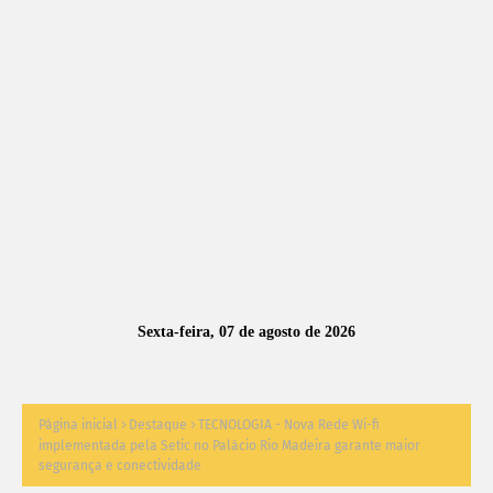
A
S
N
O
TÍ
C
I
A
Sexta-feira, 07 de agosto de 2026
S
Página inicial
Destaque
TECNOLOGIA - Nova Rede Wi-fi
implementada pela Setic no Palácio Rio Madeira garante maior
segurança e conectividade