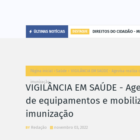
DIREITOS DO CIDADÃO - MP
ÚLTIMAS NOTÍCIAS
DESTAQUE
Página inicial
Saúde
VIGILÂNCIA EM SAÚDE - Agevisa realiza 
imunização
VIGILÂNCIA EM SAÚDE - Agev
de equipamentos e mobili
imunização
Redação
novembro 03, 2022