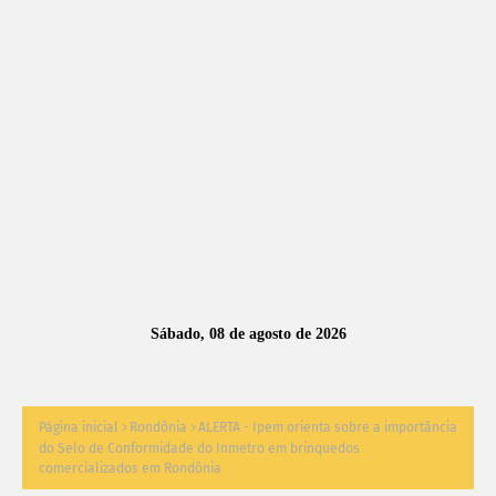
A
S
N
O
TÍ
C
I
A
Sábado, 08 de agosto de 2026
S
Página inicial
Rondônia
ALERTA - Ipem orienta sobre a importância
do Selo de Conformidade do Inmetro em brinquedos
comercializados em Rondônia