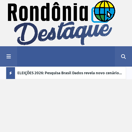
éu a mais
ELEIÇÕES 2026: Pesquisa Brasil Dados revela novo cenário
EVEN
"violência
na disputa pelo Governo de Rondônia
sobr
Ú
ano
L
TI
M