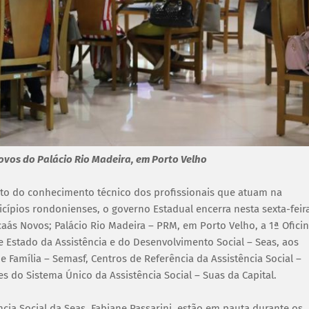
ovos do Palácio Rio Madeira, em Porto Velho
nto do conhecimento técnico dos profissionais que atuam na
cípios rondonienses, o governo Estadual encerra nesta sexta-feir
caás Novos; Palácio Rio Madeira – PRM, em Porto Velho, a 1ª Ofici
de Estado da Assistência e do Desenvolvimento Social – Seas, aos
 e Família – Semasf, Centros de Referência da Assistência Social –
es do Sistema Único da Assistência Social – Suas da Capital.
cia Social da Seas, Fabiane Passarini, estão em pauta durante os