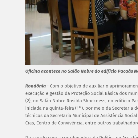
Oficina acontece no Salão Nobre do edifício Pacaás N
Rondônia
-
Com o objetivo de auxiliar o aprimorame
execução e gestão da Proteção Social Básica dos muni
(2), no Salão Nobre Rosilda Shockness, no edifício Pa
iniciada na quinta-feira (1°), por meio da Secretaria 
técnicos da Secretaria Municipal de Assistência Social
Cras, Centro de Convivência, entre outros trabalhador
De acordo com a coordenadora da Política de Assistên