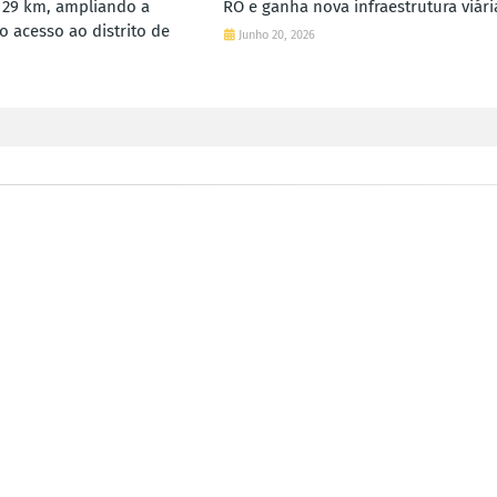
m 29 km, ampliando a
RO e ganha nova infraestrutura viári
o acesso ao distrito de
Junho 20, 2026
6