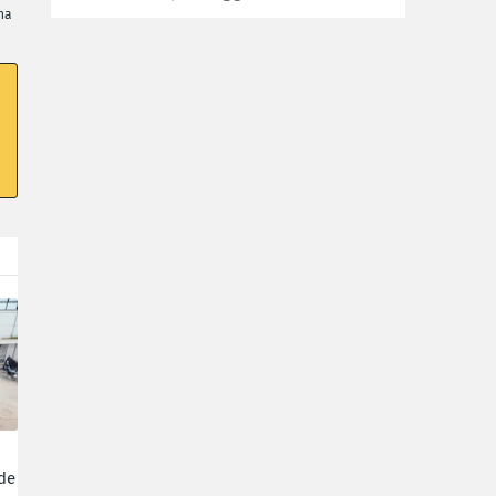
na
de