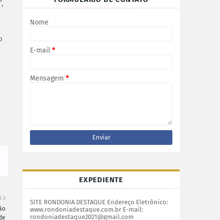
,
Nome
o
E-mail
*
Mensagem
*
EXPEDIENTE
S
SITE RONDONIA DESTAQUE Endereço Eletrônico:
ão
www.rondoniadestaque.com.br E-mail:
rondoniadestaque2021@gmail.com
de