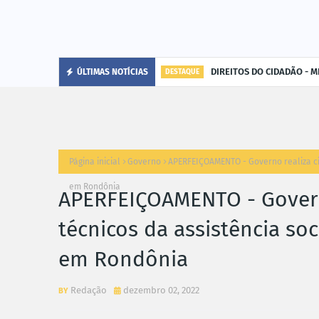
DIREITOS DO CIDADÃO - MP
ÚLTIMAS NOTÍCIAS
DESTAQUE
Página inicial
Governo
APERFEIÇOAMENTO - Governo realiza cic
em Rondônia
APERFEIÇOAMENTO - Governo
técnicos da assistência so
em Rondônia
Redação
dezembro 02, 2022