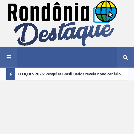
éu a mais
ELEIÇÕES 2026: Pesquisa Brasil Dados revela novo cenário
EVEN
"violência
na disputa pelo Governo de Rondônia
sobr
Ú
ano
L
TI
M