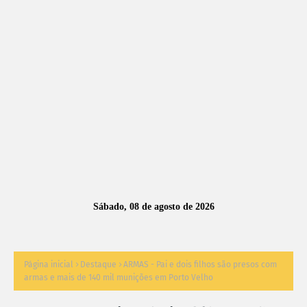
A
S
N
O
TÍ
C
I
A
Sábado, 08 de agosto de 2026
S
Página inicial
Destaque
ARMAS - Pai e dois filhos são presos com
armas e mais de 140 mil munições em Porto Velho