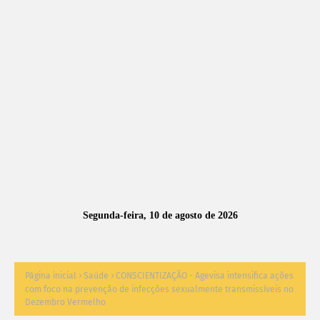
A
S
N
O
TÍ
C
I
A
Segunda-feira, 10 de agosto de 2026
S
Página inicial
Saúde
CONSCIENTIZAÇÃO - Agevisa intensifica ações
com foco na prevenção de infecções sexualmente transmissíveis no
Dezembro Vermelho