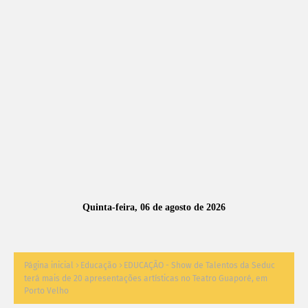
A
S
N
O
TÍ
C
I
A
Quinta-feira, 06 de agosto de 2026
S
Página inicial
Educação
EDUCAÇÃO - Show de Talentos da Seduc
terá mais de 20 apresentações artísticas no Teatro Guaporé, em
Porto Velho