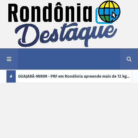
1,2 kg de
GUAJARÁ-MIRIM - PRF em Rondônia apreende mais de 12 kg
ELEI
de drogas em ônibus de passageiros na BR-425
cand
Ú
crim
L
TI
M