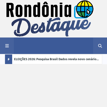
éu a mais
ELEIÇÕES 2026: Pesquisa Brasil Dados revela novo cenário
EVEN
"violência
na disputa pelo Governo de Rondônia
sobr
Ú
ano
L
TI
M