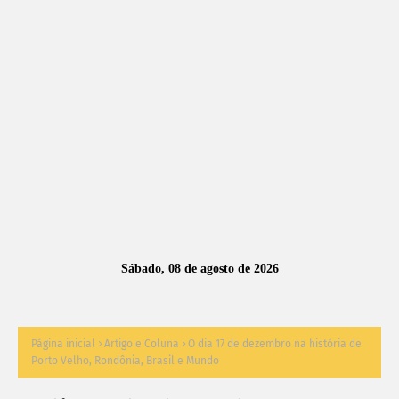
A
S
N
O
TÍ
C
I
A
Sábado, 08 de agosto de 2026
S
Página inicial
Artigo e Coluna
O dia 17 de dezembro na história de
Porto Velho, Rondônia, Brasil e Mundo