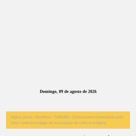
A
S
N
O
TÍ
C
I
A
Domingo, 09 de agosto de 2026
S
Página inicial
Rondônia
TURISMO - Etnoturismo é fomentado pela
Setur como estratégia de valorização da cultura indígena