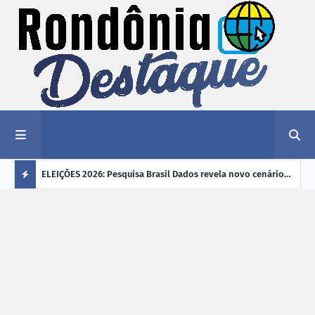
éu a mais
ELEIÇÕES 2026: Pesquisa Brasil Dados revela novo cenário
EVEN
"violência
na disputa pelo Governo de Rondônia
sobr
Ú
ano
L
TI
M