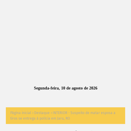
A
S
N
O
TÍ
C
I
A
Segunda-feira, 10 de agosto de 2026
S
Página inicial
Destaque
INTERIOR - Suspeito de matar esposa a
tiros se entrega à polícia em Jaru, RO