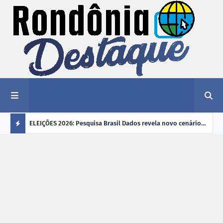
éu a mais
ELEIÇÕES 2026: Pesquisa Brasil Dados revela novo cenário
EVEN
"violência
na disputa pelo Governo de Rondônia
sobr
Ú
ano
L
TI
M