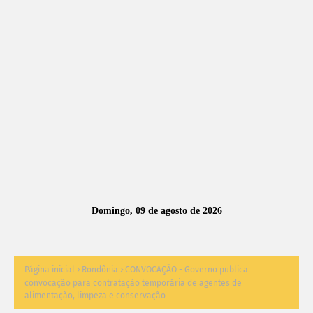
A
S
N
O
TÍ
C
I
A
Domingo, 09 de agosto de 2026
S
Página inicial
Rondônia
CONVOCAÇÃO - Governo publica
convocação para contratação temporária de agentes de
alimentação, limpeza e conservação