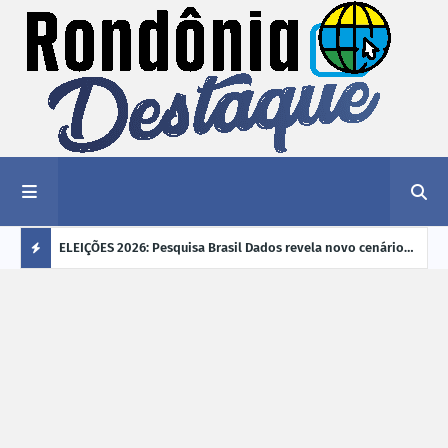
éu a mais
ELEIÇÕES 2026: Pesquisa Brasil Dados revela novo cenário
EVEN
"violência
na disputa pelo Governo de Rondônia
sobr
Ú
ano
L
TI
M