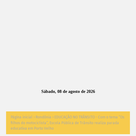
A
S
N
O
TÍ
C
I
A
Sábado, 08 de agosto de 2026
S
Página inicial
Rondônia
EDUCAÇÃO NO TRÂNSITO - Com o tema “Os
filhos do motociclista”, Escola Pública de Trânsito realiza parada
educativa em Porto Velho