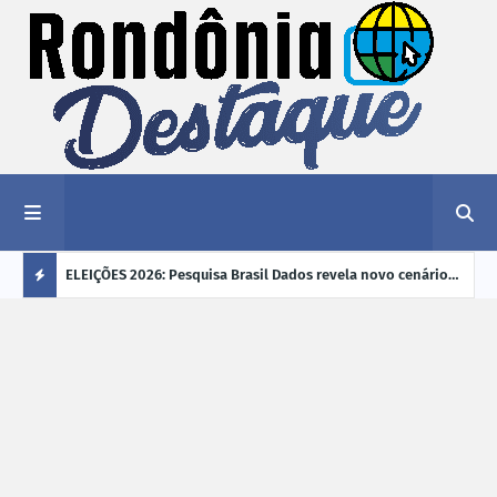
éu a mais
ELEIÇÕES 2026: Pesquisa Brasil Dados revela novo cenário
EVEN
"violência
na disputa pelo Governo de Rondônia
sobr
Ú
ano
L
TI
M