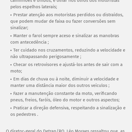
caminhões e ônibus, e olhar nos olhos dos motoristas
pelos espelhos laterais;
Prestar atenção aos motoristas perdidos ou distraídos,
que podem mudar de faixa ou fazer conversões sem
sinalizar;
Manter o farol sempre aceso e sinalizar as manobras
com antecedência ;
Ter cuidado nos cruzamentos, reduzindo a velocidade e
não ultrapassando perigosamente ;
Checar os retrovisores e ajustá-los antes de sair com a
moto;
Em dias de chuva ou à noite, diminuir a velocidade e
manter uma distância maior dos outros veículos ;
Fazer a manutenção constante da moto, verificando
pneus, freios, faróis, óleo do motor e outros aspectos;
Praticar a direção defensiva, respeitando a sinalização e
os pedestres .
O diretor-geral do Detran/RO, Léo Moraes ressaltou que, as