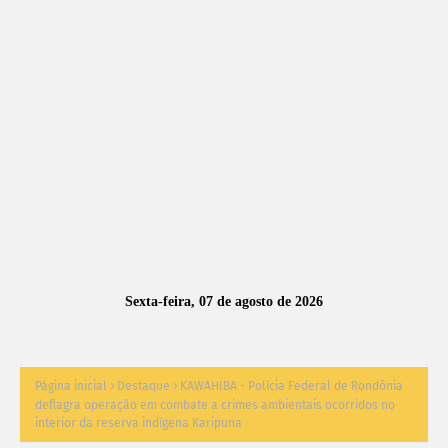
A
S
N
O
TÍ
C
I
A
Sexta-feira, 07 de agosto de 2026
S
Página inicial
Destaque
KAWAHIBA - Polícia Federal de Rondônia
deflagra operação em combate a crimes ambientais ocorridos no
interior da reserva indígena Karipuna