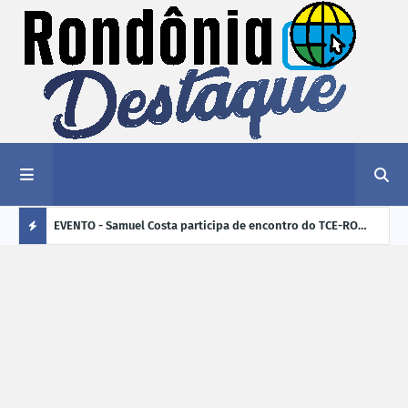
tificam
EVENTO - Samuel Costa participa de encontro do TCE-RO
ROLI
deireiras
sobre os desafios de Rondônia para os próximos quatro
400 
Ú
anos
L
TI
M