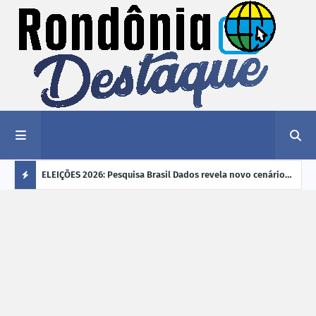
éu a mais
ELEIÇÕES 2026: Pesquisa Brasil Dados revela novo cenário
EVEN
"violência
na disputa pelo Governo de Rondônia
sobr
Ú
ano
L
TI
M