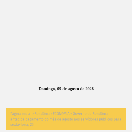
A
S
N
O
TÍ
C
I
A
Domingo, 09 de agosto de 2026
S
Página inicial
Rondônia
ECONOMIA - Governo de Rondônia
antecipa pagamento do mês de agosto aos servidores públicos para
sexta-feira, 25