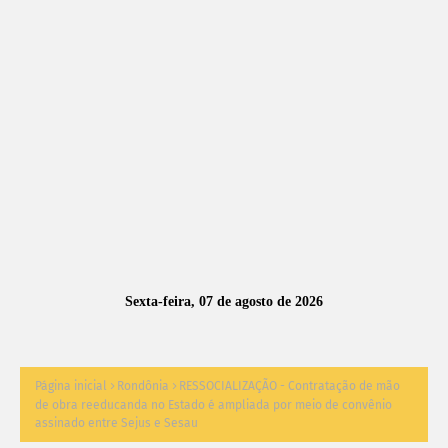
A
S
N
O
TÍ
C
I
A
Sexta-feira, 07 de agosto de 2026
S
Página inicial
Rondônia
RESSOCIALIZAÇÃO - Contratação de mão
de obra reeducanda no Estado é ampliada por meio de convênio
assinado entre Sejus e Sesau