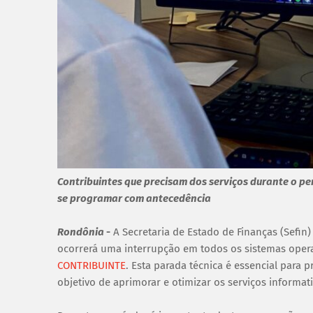
Contribuintes que precisam dos serviços durante o pe
se programar com antecedência
Rondônia
-
A Secretaria de Estado de Finanças (Sefin
ocorrerá uma interrupção em todos os sistemas opera
CONTRIBUINTE
. Esta parada técnica é essencial par
objetivo de aprimorar e otimizar os serviços informat