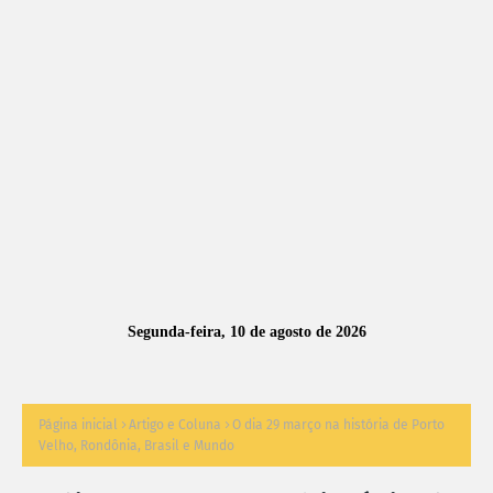
A
S
N
O
TÍ
C
I
A
Segunda-feira, 10 de agosto de 2026
S
Página inicial
Artigo e Coluna
O dia 29 março na história de Porto
Velho, Rondônia, Brasil e Mundo