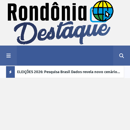
éu a mais
ELEIÇÕES 2026: Pesquisa Brasil Dados revela novo cenário
EVEN
"violência
na disputa pelo Governo de Rondônia
sobr
Ú
ano
L
TI
M