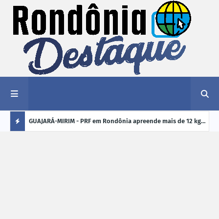
1,2 kg de
GUAJARÁ-MIRIM - PRF em Rondônia apreende mais de 12 kg
ELEI
de drogas em ônibus de passageiros na BR-425
cand
Ú
crim
L
TI
M