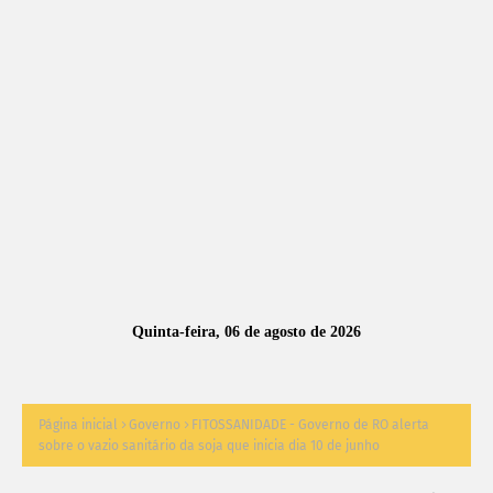
A
S
N
O
TÍ
C
I
A
Quinta-feira, 06 de agosto de 2026
S
Página inicial
Governo
FITOSSANIDADE - Governo de RO alerta
sobre o vazio sanitário da soja que inicia dia 10 de junho