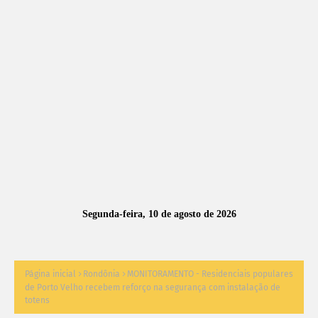
A
S
N
O
TÍ
C
I
A
Segunda-feira, 10 de agosto de 2026
S
Página inicial
Rondônia
MONITORAMENTO - Residenciais populares
de Porto Velho recebem reforço na segurança com instalação de
totens