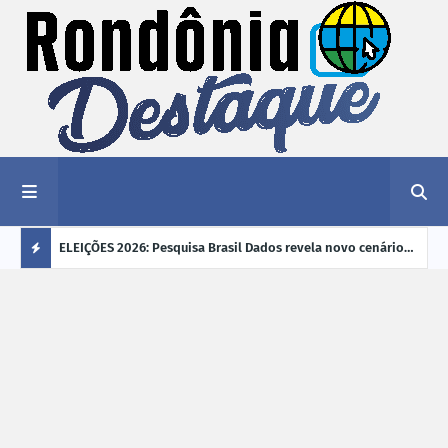
éu a mais
ELEIÇÕES 2026: Pesquisa Brasil Dados revela novo cenário
EVEN
"violência
na disputa pelo Governo de Rondônia
sobr
Ú
ano
L
TI
M