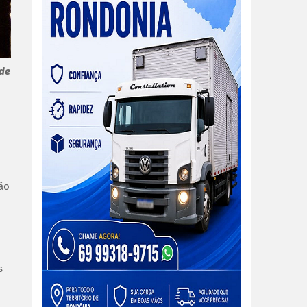
ade
ão
s