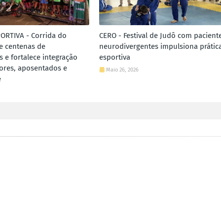
ORTIVA - Corrida do
CERO - Festival de Judô com pacient
e centenas de
neurodivergentes impulsiona prátic
s e fortalece integração
esportiva
dores, aposentados e
Maio 26, 2026
e
6