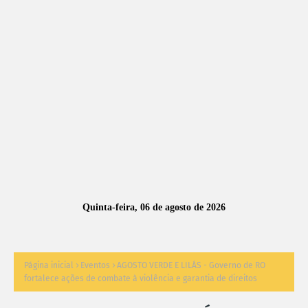
A
S
N
O
TÍ
C
I
A
Quinta-feira, 06 de agosto de 2026
S
Página inicial
Eventos
AGOSTO VERDE E LILÁS - Governo de RO
fortalece ações de combate à violência e garantia de direitos