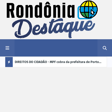
nciar
DIREITOS DO CIDADÃO - MPF cobra da prefeitura de Porto
ELEI
Velho (RO) e do Incra regularização fundiária da comunidade
para
Ú
Nova Colina
L
TI
M