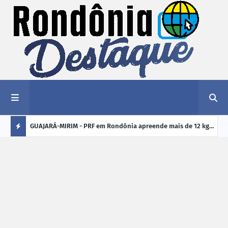
1,2 kg de
GUAJARÁ-MIRIM - PRF em Rondônia apreende mais de 12 kg
ELEI
de drogas em ônibus de passageiros na BR-425
cand
Ú
crim
L
TI
M