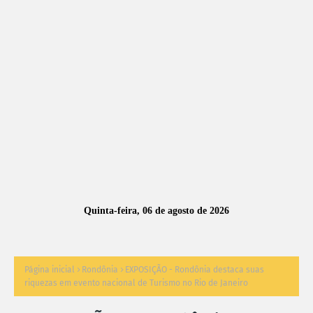
A
S
N
O
TÍ
C
I
A
Quinta-feira, 06 de agosto de 2026
S
Página inicial
Rondônia
EXPOSIÇÃO - Rondônia destaca suas
riquezas em evento nacional de Turismo no Rio de Janeiro