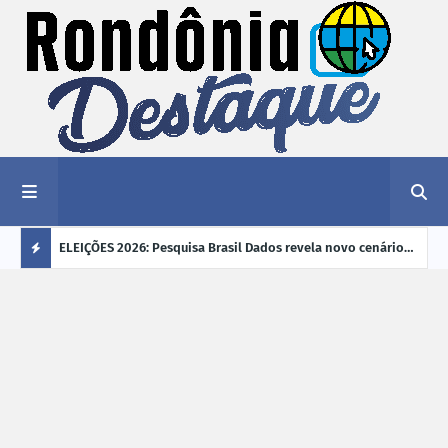
éu a mais
ELEIÇÕES 2026: Pesquisa Brasil Dados revela novo cenário
EVEN
"violência
na disputa pelo Governo de Rondônia
sobr
Ú
ano
L
TI
M