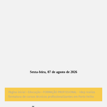
A
S
N
O
TÍ
C
I
A
Sexta-feira, 07 de agosto de 2026
S
Página inicial
Educação
FORMAÇÃO PROFISSIONAL - Idep realiza
formatura de cursos técnicos profissionalizantes em Porto Velho