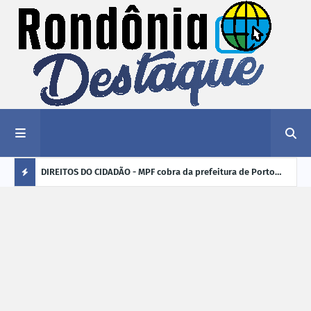
nciar
DIREITOS DO CIDADÃO - MPF cobra da prefeitura de Porto
ELEI
Velho (RO) e do Incra regularização fundiária da comunidade
para
Ú
Nova Colina
L
TI
M