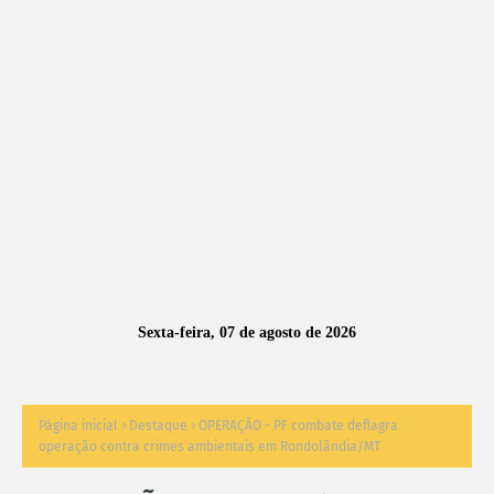
A
S
N
O
TÍ
C
I
A
Sexta-feira, 07 de agosto de 2026
S
Página inicial
Destaque
OPERAÇÃO - PF combate deflagra
operação contra crimes ambientais em Rondolândia/MT