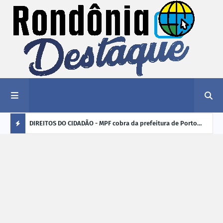
nciar
DIREITOS DO CIDADÃO - MPF cobra da prefeitura de Porto
ELEI
Velho (RO) e do Incra regularização fundiária da comunidade
para
Ú
Nova Colina
L
TI
M