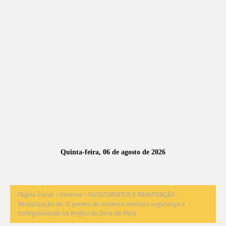
A
S
N
O
TÍ
C
I
A
Quinta-feira, 06 de agosto de 2026
S
Página inicial
Governo
INVESTIMENTOS E MANUTENÇÃO -
Revitalização de 13 pontes de madeira melhora segurança e
trafegabilidade na Região da Zona da Mata