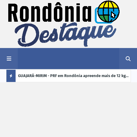
1,2 kg de
GUAJARÁ-MIRIM - PRF em Rondônia apreende mais de 12 kg
ELEI
de drogas em ônibus de passageiros na BR-425
cand
Ú
crim
L
TI
M