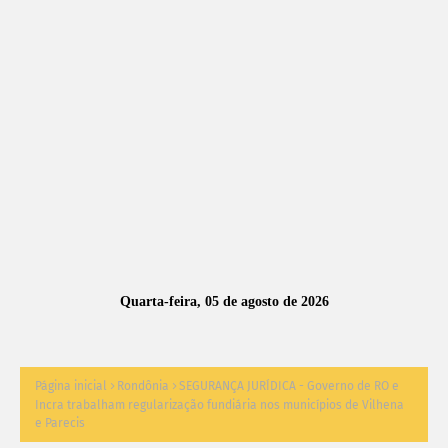
A
S
N
O
TÍ
C
I
A
Quarta-feira, 05 de agosto de 2026
S
Página inicial
Rondônia
SEGURANÇA JURÍDICA - Governo de RO e
Incra trabalham regularização fundiária nos municípios de Vilhena
e Parecis