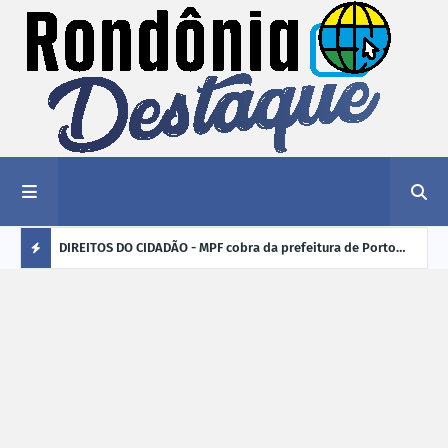
nciar
DIREITOS DO CIDADÃO - MPF cobra da prefeitura de Porto
ELEI
Velho (RO) e do Incra regularização fundiária da comunidade
para
Ú
Nova Colina
L
TI
M