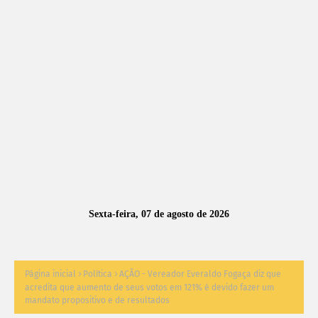
A
S
N
O
TÍ
C
I
A
Sexta-feira, 07 de agosto de 2026
S
Página inicial
Política
AÇÃO - Vereador Everaldo Fogaça diz que
acredita que aumento de seus votos em 121% é devido fazer um
mandato propositivo e de resultados