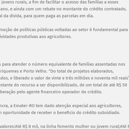
ovens rurais, a fim de facilitar o acesso das famílias a esses
o ano, e ainda com um rebate no montante do crédito contratado,
al da dívida, para quem paga as parcelas em dia.
oção de políticas públicas voltadas ao setor é fundamental para
ividades produtivas aos agricultores.
s para atender o número equivalente de famílias assentadas nos
iquemes e Porto Velho. “Do total de projetos elaborados,
, e liberado o valor de vinte e três milhões e noventa mil reais”
tante do recurso a ser disponibilizado, de um total de até R$ 50
beração pelo agente financeiro operador do crédito.
cra, a Emater-RO tem dado atenção especial aos agricultores,
 oportunidade de receber o beneficio do crédito subsidiado.
valores:Até R$ 8 mil, na linha fomento mulher ou jovem rural;Até 