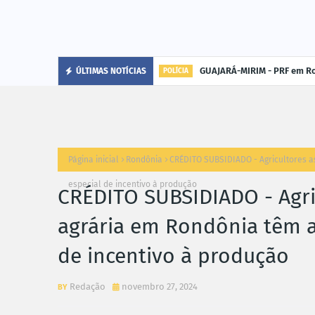
GUAJARÁ-MIRIM - PRF em Ro
ÚLTIMAS NOTÍCIAS
POLÍCIA
Página inicial
Rondônia
CRÉDITO SUBSIDIADO - Agricultores a
especial de incentivo à produção
CRÉDITO SUBSIDIADO - Agri
agrária em Rondônia têm ac
de incentivo à produção
Redação
novembro 27, 2024