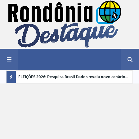
éu a mais
ELEIÇÕES 2026: Pesquisa Brasil Dados revela novo cenário
EVEN
"violência
na disputa pelo Governo de Rondônia
sobr
Ú
ano
L
TI
M