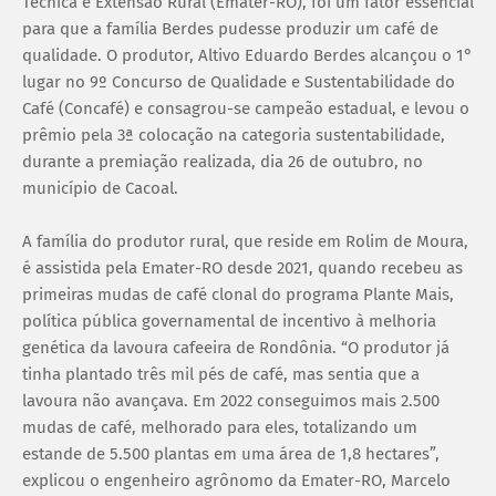
Técnica e Extensão Rural (Emater-RO), foi um fator essencial
para que a família Berdes pudesse produzir um café de
qualidade. O produtor, Altivo Eduardo Berdes alcançou o 1°
lugar no 9º Concurso de Qualidade e Sustentabilidade do
Café (Concafé) e consagrou-se campeão estadual, e levou o
prêmio pela 3ª colocação na categoria sustentabilidade,
durante a premiação realizada, dia 26 de outubro, no
município de Cacoal.
A família do produtor rural, que reside em Rolim de Moura,
é assistida pela Emater-RO desde 2021, quando recebeu as
primeiras mudas de café clonal do programa Plante Mais,
política pública governamental de incentivo à melhoria
genética da lavoura cafeeira de Rondônia. “O produtor já
tinha plantado três mil pés de café, mas sentia que a
lavoura não avançava. Em 2022 conseguimos mais 2.500
mudas de café, melhorado para eles, totalizando um
estande de 5.500 plantas em uma área de 1,8 hectares”,
explicou o engenheiro agrônomo da Emater-RO, Marcelo