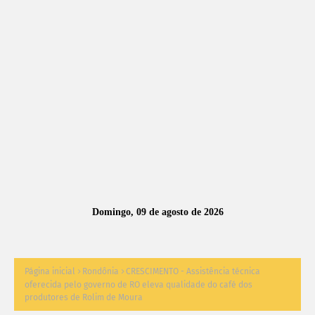
A
S
N
O
TÍ
C
I
A
Domingo, 09 de agosto de 2026
S
Página inicial
Rondônia
CRESCIMENTO - Assistência técnica
oferecida pelo governo de RO eleva qualidade do café dos
produtores de Rolim de Moura