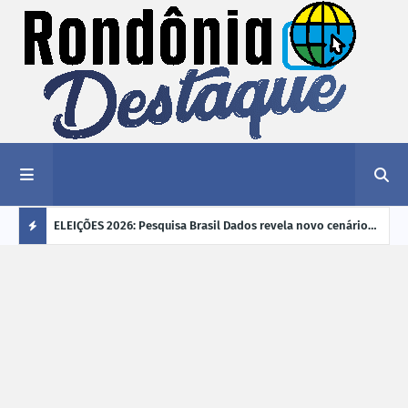
éu a mais
ELEIÇÕES 2026: Pesquisa Brasil Dados revela novo cenário
EVEN
"violência
na disputa pelo Governo de Rondônia
sobr
Ú
ano
L
TI
M