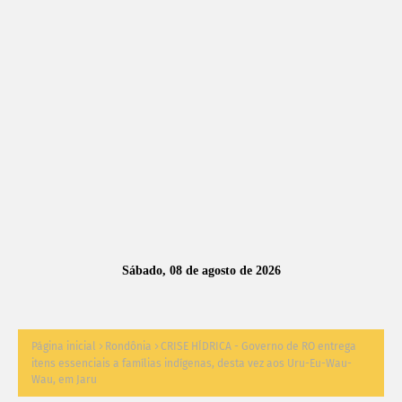
A
S
N
O
TÍ
C
I
A
Sábado, 08 de agosto de 2026
S
Página inicial
Rondônia
CRISE HÍDRICA - Governo de RO entrega
itens essenciais a famílias indígenas, desta vez aos Uru-Eu-Wau-
Wau, em Jaru