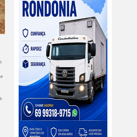
o
de
s